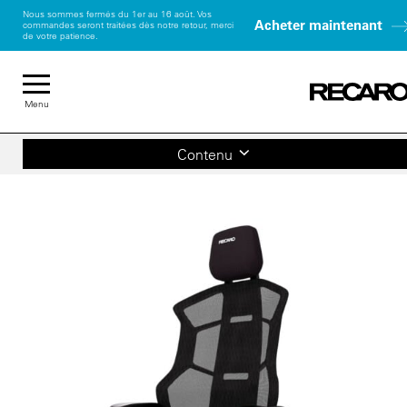
Nous sommes fermés du 1er au 16 août. Vos
Acheter maintenant
commandes seront traitées dès notre retour, merci
de votre patience.
Menu
Contenu