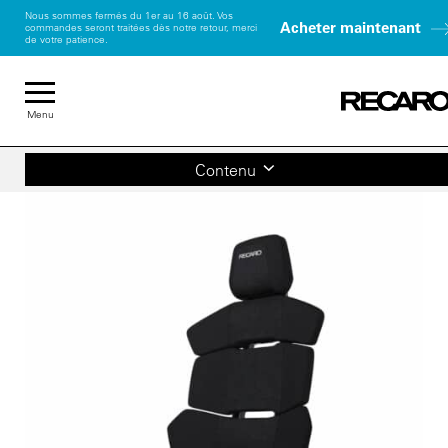
Nous sommes fermés du 1er au 16 août. Vos
Acheter maintenant
commandes seront traitées dès notre retour, merci
de votre patience.
Menu
Contenu