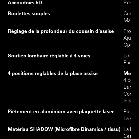
Accoudoirs 5D
Réglage
Roulettes souples
Conçu p
Mais o
Réglage de la profondeur du coussin d’assise
Profon
Ajustem
Optimal
Soutien lombaire réglable à 4 voies
Le sout
Parfait
4 positions réglables de la place assise
Mécani
4 posit
La fonc
Confort
Idéal 
Piétement en aluminium avec plaquette laser
Piétem
La ver
Matériau SHADOW (Microfibre Dinamica / tissu)
La hous
Cette 